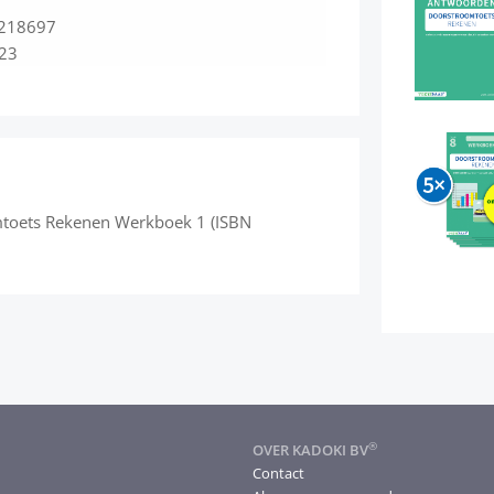
218697
023
toets Rekenen Werkboek 1 (ISBN
®
OVER KADOKI BV
Contact